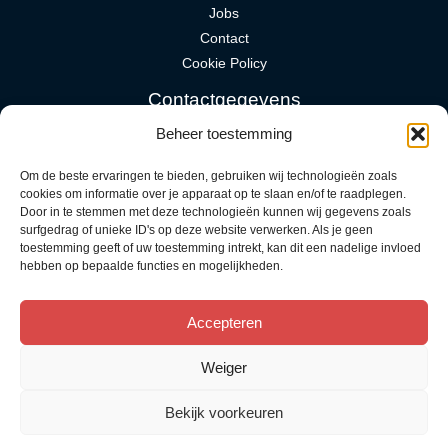
Jobs
Contact
Cookie Policy
Contactgegevens
Beheer toestemming
bo@metaalwerkencommeyne.be
+32 492 92 42 33
Om de beste ervaringen te bieden, gebruiken wij technologieën zoals
cookies om informatie over je apparaat op te slaan en/of te raadplegen.
Door in te stemmen met deze technologieën kunnen wij gegevens zoals
Nieuwstraat 146
surfgedrag of unieke ID's op deze website verwerken. Als je geen
8560 Wevelgem
toestemming geeft of uw toestemming intrekt, kan dit een nadelige invloed
hebben op bepaalde functies en mogelijkheden.
BTW: BE0732.796.101
Accepteren
Weiger
Copyright © 2026 Metaalwerken Commeyne
Facebook
Instagram
Linkedin
Bekijk voorkeuren
Powered by
Compyou