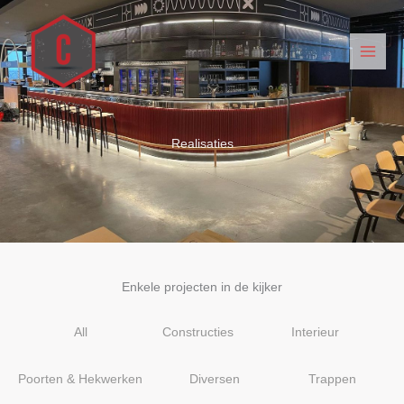
Spring
naar
de
inhoud
Realisaties
Enkele projecten in de kijker
All
Constructies
Interieur
Poorten & Hekwerken
Diversen
Trappen