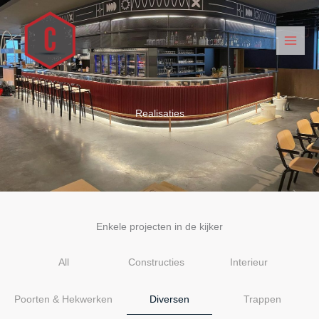
Spring
naar
de
inhoud
Realisaties
Enkele projecten in de kijker
All
Constructies
Interieur
Poorten & Hekwerken
Diversen
Trappen