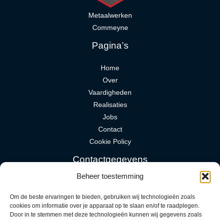
Metaalwerken
Commeyne
Pagina’s
Home
Over
Vaardigheden
Realisaties
Jobs
Contact
Cookie Policy
Contactgegevens
Beheer toestemming
bo@metaalwerkencommeyne.be
+32 492 92 42 33
Om de beste ervaringen te bieden, gebruiken wij technologieën zoals
cookies om informatie over je apparaat op te slaan en/of te raadplegen.
Door in te stemmen met deze technologieën kunnen wij gegevens zoals
Nieuwstraat 146