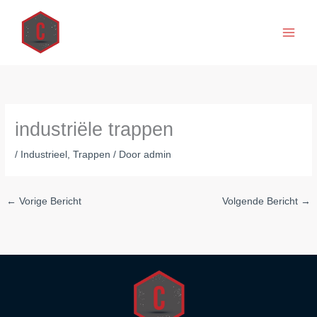
Spring
naar
de
inhoud
industriële trappen
/
Industrieel
,
Trappen
/ Door
admin
←
Vorige Bericht
Volgende Bericht
→